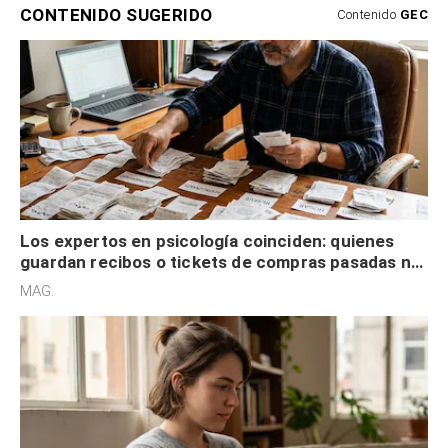
CONTENIDO SUGERIDO
Contenido
GEC
Los expertos en psicología coinciden: quienes
guardan recibos o tickets de compras pasadas no
son acumuladores, sino que tienen necesidad de
MAG.
control