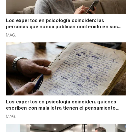
Los expertos en psicología coinciden: las
personas que nunca publican contenido en sus
redes sociales no pretenden buscar validación
MAG.
externa
Los expertos en psicología coinciden: quienes
escriben con mala letra tienen el pensamiento
acelerado y no lo hacen por desinterés
MAG.