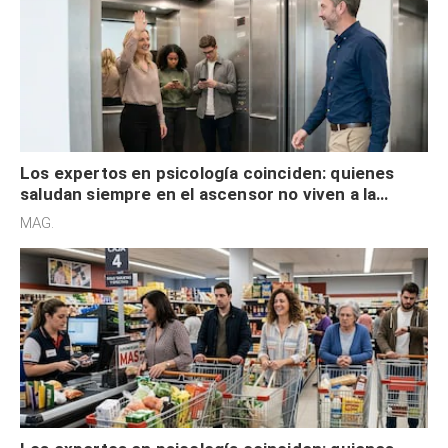
Los expertos en psicología coinciden: quienes
saludan siempre en el ascensor no viven a la
defensiva y tienen apertura social
MAG.