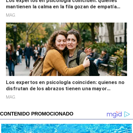
Los expertos en psicología coinciden: quienes
mantienen la calma en la fila gozan de empatía
cognitiva, gratitud y no solo tienen autocontrol
MAG.
Los expertos en psicología coinciden: quienes no
disfrutan de los abrazos tienen una mayor
sensibilidad a los estímulos físicos y no es por
MAG.
desinterés