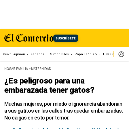
SUSCRÍBETE
Keiko Fujimori
Feriados
Simon Biles
Papa León XIV
U vs Cristal
Dó
HOGAR FAMILIA
>
MATERNIDAD
¿Es peligroso para una
embarazada tener gatos?
Muchas mujeres, por miedo o ignorancia abandonan
a sus gatitos en las calles tras quedar embarazadas.
No caigas en esto por temor.