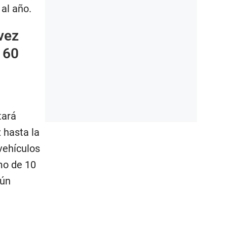
al año.
vez
 60
tará
 hasta la
vehículos
mo de 10
gún