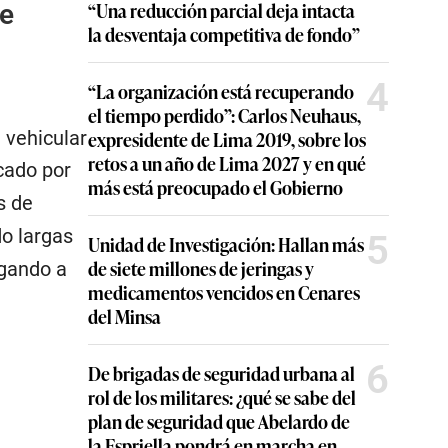
“Una reducción parcial deja intacta
de
la desventaja competitiva de fondo”
4
“La organización está recuperando
el tiempo perdido”: Carlos Neuhaus,
 vehicular
expresidente de Lima 2019, sobre los
retos a un año de Lima 2027 y en qué
icado por
más está preocupado el Gobierno
s de
do largas
5
Unidad de Investigación: Hallan más
de siete millones de jeringas y
igando a
medicamentos vencidos en Cenares
del Minsa
6
De brigadas de seguridad urbana al
rol de los militares: ¿qué se sabe del
plan de seguridad que Abelardo de
la Espriella pondrá en marcha en