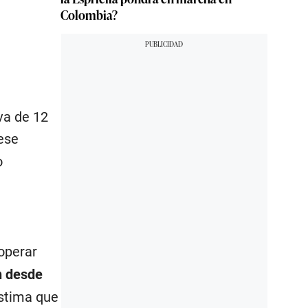
Colombia?
va de 12
ese
o
operar
n desde
estima que