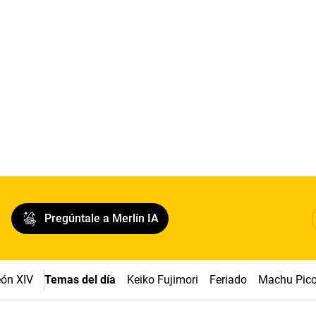
Pregúntale a Merlín IA
ón XIV
Temas del día
Keiko Fujimori
Feriado
Machu Pic