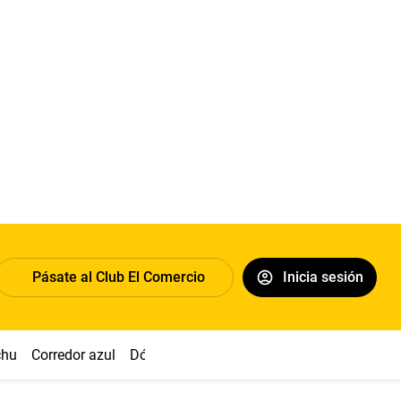
Pásate al Club El Comercio
Inicia sesión
chu
Corredor azul
Dólar
Congreso
Nasca
Acuña
Toled