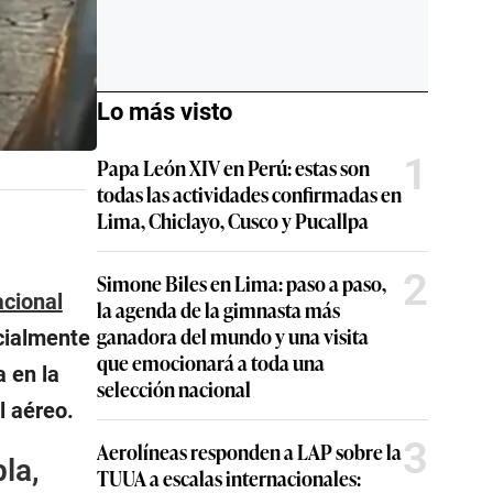
Lo más visto
1
Papa León XIV en Perú: estas son
todas las actividades confirmadas en
Lima, Chiclayo, Cusco y Pucallpa
2
Simone Biles en Lima: paso a paso,
acional
la agenda de la gimnasta más
ganadora del mundo y una visita
icialmente
que emocionará a toda una
 en la
selección nacional
l aéreo.
3
Aerolíneas responden a LAP sobre la
la,
TUUA a escalas internacionales: