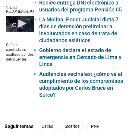
Reniec entrega DNI electrónico a
VIDEO
usuarios del programa Pensión 65
RECOMENDADO
La Molina: Poder Judicial dicta 7
Cañete: cambista es asaltado por dos delincuentes
días de detención preliminar a
involucrados en caso de trata de
0
seconds
ciudadanos asiáticos
of
Cañete:
1
Gobierno declara el estado de
cambista es
minute,
asaltado por dos
emergencia en Cercado de Lima y
48
delincuentes
seconds
Lince
Audiencias vecinales: ¿cómo va el
cumplimiento de los compromisos
adoptados por Carlos Bruce en
Surco?
Seguir temas
Callao
Sicarios
PNP