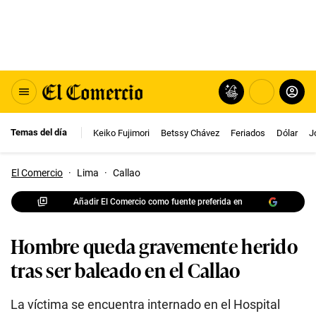
Temas del día
Keiko Fujimori
Betssy Chávez
Feriados
Dólar
J
El Comercio
·
Lima
·
Callao
Añadir El Comercio como fuente preferida en
Hombre queda gravemente herido
tras ser baleado en el Callao
La víctima se encuentra internado en el Hospital