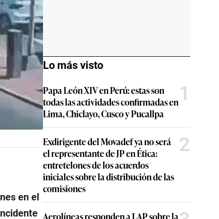
Lo más visto
1
Papa León XIV en Perú: estas son
todas las actividades confirmadas en
Lima, Chiclayo, Cusco y Pucallpa
2
Exdirigente del Movadef ya no será
el representante de JP en Ética:
entretelones de los acuerdos
iniciales sobre la distribución de las
comisiones
nes en el
incidente
Aerolíneas responden a LAP sobre la