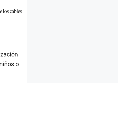
e los cables
ización
niños o