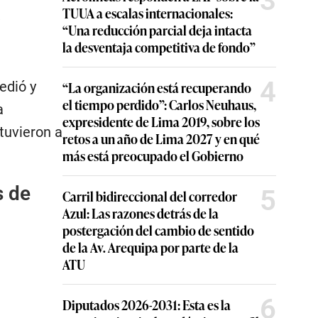
3
TUUA a escalas internacionales:
a
“Una reducción parcial deja intacta
la desventaja competitiva de fondo”
4
edió y
“La organización está recuperando
el tiempo perdido”: Carlos Neuhaus,
a
expresidente de Lima 2019, sobre los
tuvieron a
retos a un año de Lima 2027 y en qué
más está preocupado el Gobierno
s de
5
Carril bidireccional del corredor
Azul: Las razones detrás de la
postergación del cambio de sentido
de la Av. Arequipa por parte de la
ATU
6
Diputados 2026-2031: Esta es la