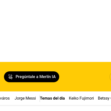
Pregúntale a Merlín IA
cváros
Jorge Messi
Temas del día
Keiko Fujimori
Betssy