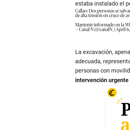
estaba instalado el p
Callao: Dos personas se salva
de alta tensión en cruce de a
Mantente informado en la 
— Canal N (@canalN_)
April 6
La excavación, apena
adecuada, representa
personas con movili
intervención urgente