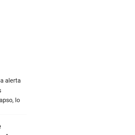
a alerta
s
apso, lo
e