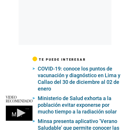
TE PUEDE INTERESAR
COVID-19: conoce los puntos de
vacunación y diagnóstico en Lima y
Callao del 30 de diciembre al 02 de
enero
VIDEO
Ministerio de Salud exhorta a la
RECOMENDADO
población evitar exponerse por
mucho tiempo a la radiación solar
Mensaje a la Nación de Dina Boluarte
Minsa presenta aplicativo ‘Verano
0
Saludable’ que permite conocer las
seconds