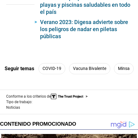
of
playas y piscinas saludables en todo
0
el país
seconds
Verano 2023: Digesa advierte sobre
los peligros de nadar en piletas
públicas
Seguir temas
COVID-19
Vacuna Bivalente
Minsa
Conforme a los criterios de
Tipo de trabajo:
Noticias