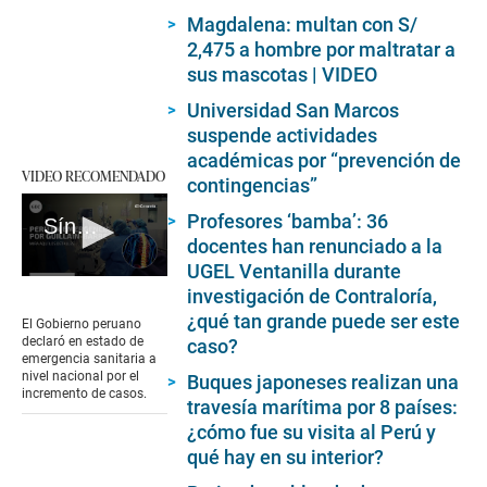
Magdalena: multan con S/
2,475 a hombre por maltratar a
sus mascotas | VIDEO
Universidad San Marcos
suspende actividades
académicas por “prevención de
VIDEO RECOMENDADO
contingencias”
Profesores ‘bamba’: 36
Síndrome de Guillain-Barre: ¿qué es y cómo se contrae?
docentes han renunciado a la
UGEL Ventanilla durante
0
investigación de Contraloría,
seconds
of
¿qué tan grande puede ser este
El Gobierno peruano
4
declaró en estado de
caso?
minutes,
emergencia sanitaria a
22
nivel nacional por el
Buques japoneses realizan una
seconds
incremento de casos.
travesía marítima por 8 países:
¿cómo fue su visita al Perú y
qué hay en su interior?