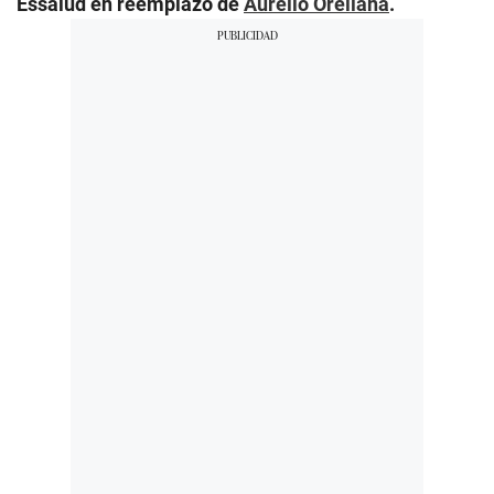
Essalud en reemplazo de
Aurelio Orellana
.