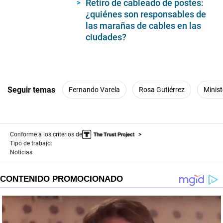
Retiro de cableado de postes:
¿quiénes son responsables de
las marañas de cables en las
ciudades?
Seguir temas
Fernando Varela
Rosa Gutiérrez
Minist
Conforme a los criterios de
Tipo de trabajo:
Noticias