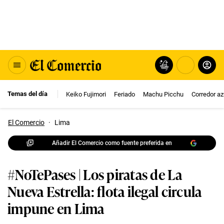
Temas del día
Keiko Fujimori
Feriado
Machu Picchu
Corredor az
El Comercio
·
Lima
Añadir El Comercio como fuente preferida en
#NoTePases | Los piratas de La
Nueva Estrella: flota ilegal circula
impune en Lima