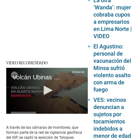
La otra
‘Wanda’: mujer
cobraba cupos
a empresarios
en Lima Norte |
VIDEO
El Agustino:
personal de
vacunación del
VIDEO RECOMENDADO
Minsa sufrió
violento asalto
Volcán Ubinas en alerta naranja: así fueron las primeras explosiones
con arma de
fuego
VES: vecinos
denuncian a
sujetos por
0
tocamientos
seconds
of
indebidos a
A través de las cámaras de monitoreo, que
2
forman parte de la red de vigilancia geofísica
menor de edad
minutes,
del IGP, se captó la eyección de “bloques