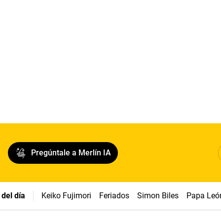
Pregúntale a Merlín IA
del día
Keiko Fujimori
Feriados
Simon Biles
Papa Leó