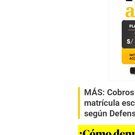
MÁS:
Cobros
matrícula es
según Defens
¿Cómo denun