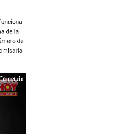
 funciona
ma de la
número de
comisaría