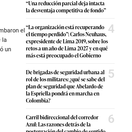
“Una reducción parcial deja intacta
la desventaja competitiva de fondo”
4
“La organización está recuperando
umbaron el
el tiempo perdido”: Carlos Neuhaus,
 la
expresidente de Lima 2019, sobre los
retos a un año de Lima 2027 y en qué
ió un
más está preocupado el Gobierno
5
De brigadas de seguridad urbana al
rol de los militares: ¿qué se sabe del
plan de seguridad que Abelardo de
la Espriella pondrá en marcha en
Colombia?
6
Carril bidireccional del corredor
Azul: Las razones detrás de la
postergación del cambio de sentido