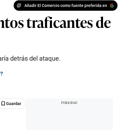
Añadir El Comercio como fuente preferida en
ntos traficantes de
ría detrás del ataque.
y?
Guardar