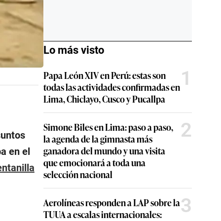
Lo más visto
1
Papa León XIV en Perú: estas son
todas las actividades confirmadas en
Lima, Chiclayo, Cusco y Pucallpa
2
Simone Biles en Lima: paso a paso,
suntos
la agenda de la gimnasta más
ganadora del mundo y una visita
a en el
que emocionará a toda una
ntanilla
selección nacional
3
Aerolíneas responden a LAP sobre la
TUUA a escalas internacionales: