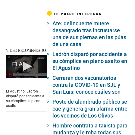
TE PUEDE INTERESAR
Ate: delincuente muere
desangrado tras incrustarse
una de sus piernas en las púas
de una casa
VIDEO RECOMENDADO
Ladrón disparó por accidente a
su cómplice en pleno asalto en
El Agustino: Ladrón disparó por accidente a su cómplice en pleno asalto
El Agustino
Cerrarán dos vacunatorios
0
contra la COVID-19 en SJL y
seconds
of
San Luis: conoce cuáles son
El Agustino: Ladrón
2
disparó por accidente a
minutes,
Poste de alumbrado público se
su cómplice en pleno
30
asalto
cae y genera gran alarma entre
seconds
los vecinos de Los Olivos
Hombre contrata a taxista para
mudanza y le roba todas sus