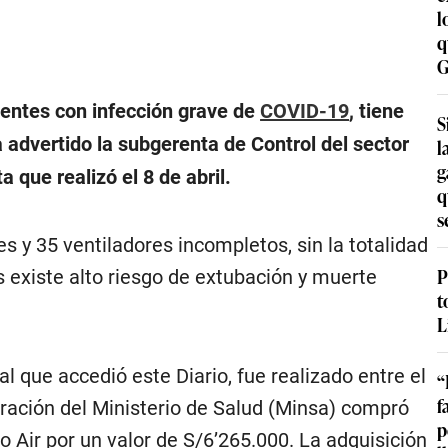
l
q
G
ientes con infección grave de
COVID-19
, tiene
S
 advertido la subgerenta de Control del sector
l
g
a que realizó el 8 de abril.
q
s
 y 35 ventiladores incompletos, sin la totalidad
P
s existe alto riesgo de extubación y muerte
t
L
al que accedió este Diario, fue realizado entre el
“
f
stración del Ministerio de Salud (Minsa) compró
p
 Air por un valor de S/6’265.000. La adquisición