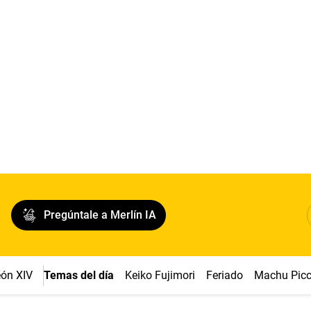
Pregúntale a Merlín IA
ón XIV
Temas del día
Keiko Fujimori
Feriado
Machu Pic