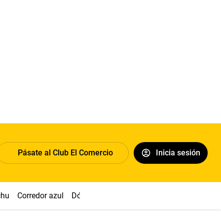
Pásate al Club El Comercio
Inicia sesión
chu
Corredor azul
Dólar
Congreso
Nasca
Acuña
Toled