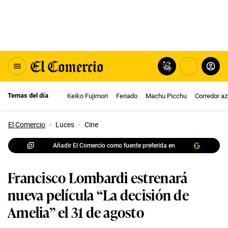
Temas del día
Keiko Fujimori
Feriado
Machu Picchu
Corredor az
El Comercio
·
Luces
·
Cine
Añadir El Comercio como fuente preferida en
Francisco Lombardi estrenará
nueva película “La decisión de
Amelia” el 31 de agosto