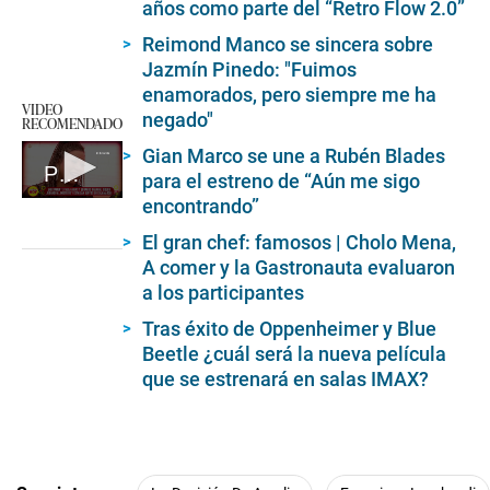
años como parte del “Retro Flow 2.0”
Reimond Manco se sincera sobre
Jazmín Pinedo: "Fuimos
enamorados, pero siempre me ha
VIDEO
negado"
RECOMENDADO
Gian Marco se une a Rubén Blades
Paula Arias juega al misterio con Eduardo Rabanal
para el estreno de “Aún me sigo
encontrando”
0
seconds
of
El gran chef: famosos | Cholo Mena,
2
A comer y la Gastronauta evaluaron
minutes,
a los participantes
17
seconds
Tras éxito de Oppenheimer y Blue
Beetle ¿cuál será la nueva película
que se estrenará en salas IMAX?