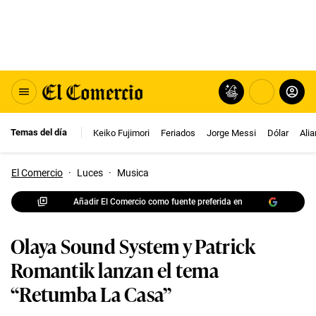
Temas del día
Keiko Fujimori
Feriados
Jorge Messi
Dólar
Ali
El Comercio
·
Luces
·
Musica
Añadir El Comercio como fuente preferida en
Olaya Sound System y Patrick
Romantik lanzan el tema
“Retumba La Casa”