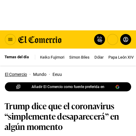
Temas del día
Keiko Fujimori
Simon Biles
Dólar
Papa León XIV
El Comercio
·
Mundo
·
Eeuu
Añadir El Comercio como fuente preferida en
Trump dice que el coronavirus
“simplemente desaparecerá” en
algún momento