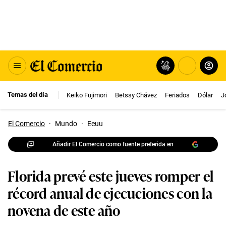
Temas del día
Keiko Fujimori
Betssy Chávez
Feriados
Dólar
J
El Comercio
·
Mundo
·
Eeuu
Añadir El Comercio como fuente preferida en
Florida prevé este jueves romper el
récord anual de ejecuciones con la
novena de este año