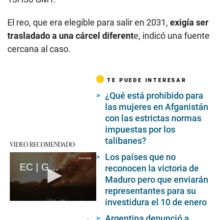
El reo, que era elegible para salir en 2031,
exigía ser
trasladado a una cárcel diferent
e, indicó una fuente
cercana al caso.
TE PUEDE INTERESAR
¿Qué está prohibido para
las mujeres en Afganistán
con las estrictas normas
impuestas por los
talibanes?
VIDEO RECOMENDADO
Los países que no
EC | Guerra en Gaza: A un año del ataque mortal de Hamás en Israel (loop)
reconocen la victoria de
Maduro pero que enviarán
representantes para su
investidura el 10 de enero
0
seconds
Argentina denunció a
of