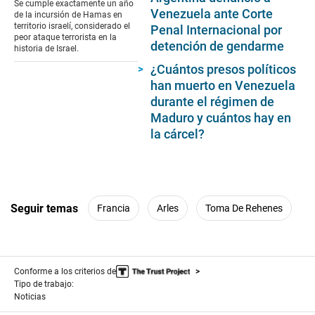
Se cumple exactamente un año
17
Venezuela ante Corte
de la incursión de Hamas en
seconds
territorio israelí, considerado el
Penal Internacional por
peor ataque terrorista en la
detención de gendarme
historia de Israel.
¿Cuántos presos políticos
han muerto en Venezuela
durante el régimen de
Maduro y cuántos hay en
la cárcel?
Seguir temas
Francia
Arles
Toma De Rehenes
Conforme a los criterios de
Tipo de trabajo:
Noticias