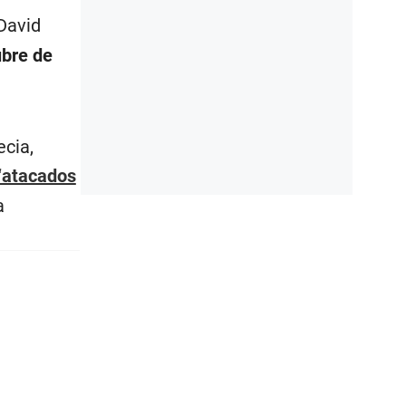
David
ubre de
ecia,
 “atacados
a