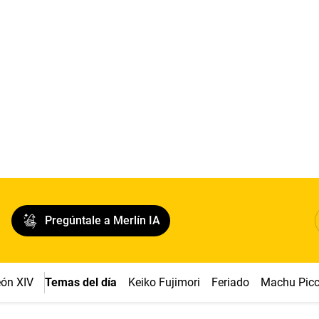
Pregúntale a Merlín IA
ón XIV
Temas del día
Keiko Fujimori
Feriado
Machu Pic