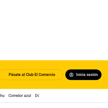
Pásate al Club El Comercio
Inicia sesión
chu
Corredor azul
Dólar
Congreso
Nasca
Acuña
Toled