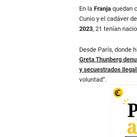
En la
Franja
quedan cu
Cunio y el cadáver de
2023
, 21 tenían naci
Desde París, donde hi
Greta Thunberg denun
y secuestrados ilega
voluntad”.