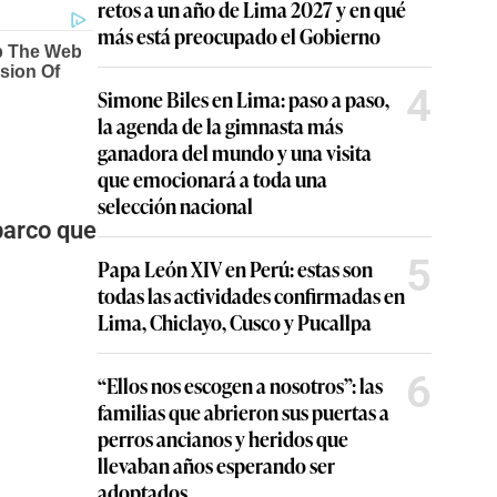
retos a un año de Lima 2027 y en qué
más está preocupado el Gobierno
4
Simone Biles en Lima: paso a paso,
la agenda de la gimnasta más
ganadora del mundo y una visita
que emocionará a toda una
selección nacional
barco que
5
Papa León XIV en Perú: estas son
todas las actividades confirmadas en
Lima, Chiclayo, Cusco y Pucallpa
6
“Ellos nos escogen a nosotros”: las
familias que abrieron sus puertas a
perros ancianos y heridos que
llevaban años esperando ser
adoptados