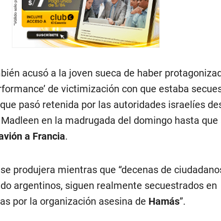
mbién acusó a la joven sueca de haber protagonizad
erformance’ de victimización con que estaba secues
 que pasó retenida por las autoridades israelíes d
e Madleen en la madrugada del domingo hasta que s
avión a Francia
.
o se produjera mientras que “decenas de ciudadanos
ndo argentinos, siguen realmente secuestrados en
s por la organización asesina de
Hamás
”.