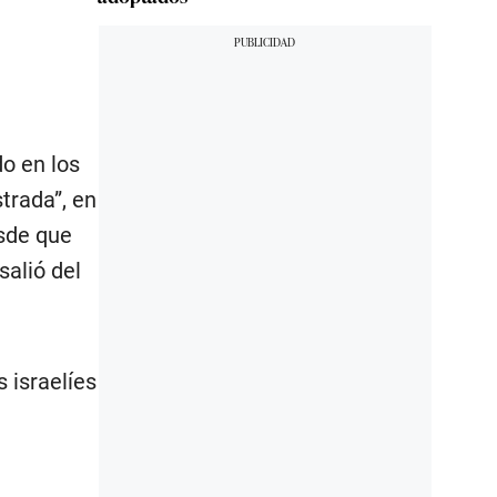
o en los
trada”, en
esde que
alió del
 israelíes