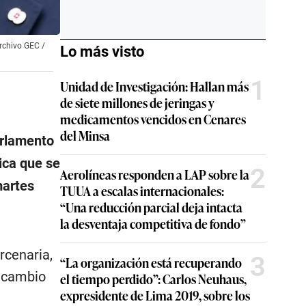
archivo GEC /
Lo más visto
1
Unidad de Investigación: Hallan más
de siete millones de jeringas y
medicamentos vencidos en Cenares
del Minsa
Parlamento
ica que se
2
Aerolíneas responden a LAP sobre la
martes
TUUA a escalas internacionales:
“Una reducción parcial deja intacta
la desventaja competitiva de fondo”
rcenaria,
3
“La organización está recuperando
a cambio
el tiempo perdido”: Carlos Neuhaus,
expresidente de Lima 2019, sobre los