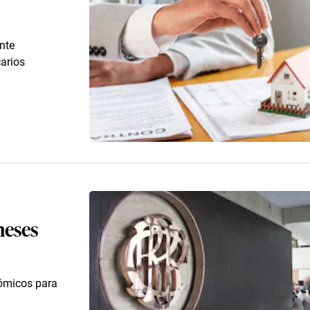
nte
carios
meses
nómicos para