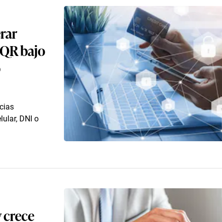
erar
 QR bajo
o
cias
ular, DNI o
y crece