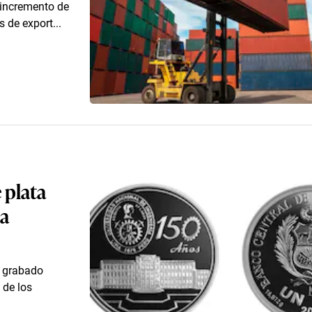
 incremento de
 de export...
 plata
la
e grabado
 de los