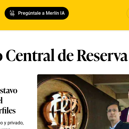
Pregúntale a Merlín IA
 Central de Reserva
stavo
l
files
o y privado,