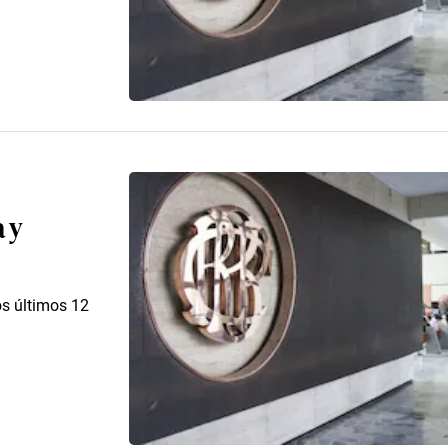
 y
os últimos 12