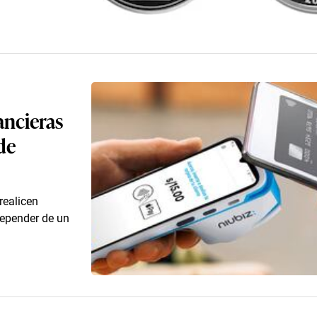
ancieras
de
realicen
depender de un