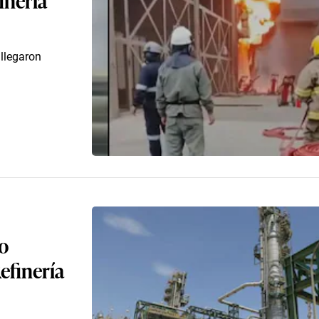
 llegaron
do
efinería