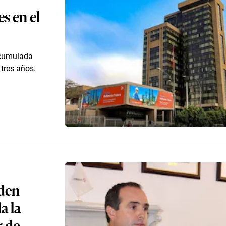
s en el
acumulada
tres años.
eden
a la
r de