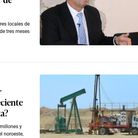
es locales de
 de tres meses
r
eciente
ta?
millones y
el noroeste,