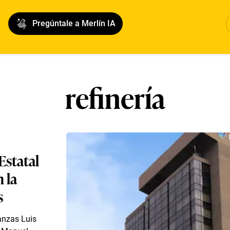
Pregúntale a Merlín IA
refinería
Estatal
 la
s
nanzas Luis