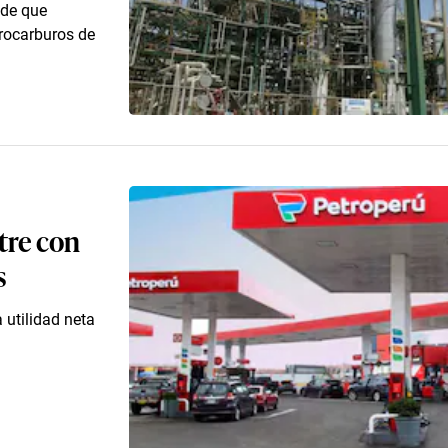
ade que
drocarburos de
tre con
s
 utilidad neta