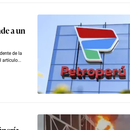
nde a un
idente de la
artículo...
inería