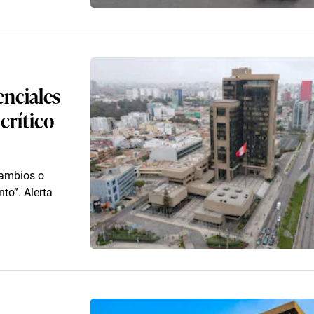
enciales
crítico
cambios o
to”. Alerta