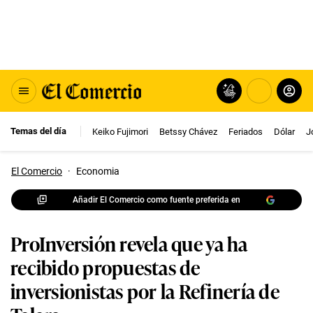
Temas del día
Keiko Fujimori
Betssy Chávez
Feriados
Dólar
J
El Comercio
·
Economia
Añadir El Comercio como fuente preferida en
ProInversión revela que ya ha
recibido propuestas de
inversionistas por la Refinería de