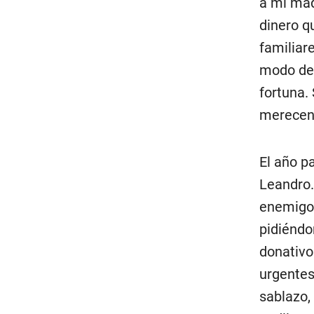
a mi mad
dinero q
familiar
modo de 
fortuna.
merecen 
El año p
Leandro.
enemigos
pidiéndo
donativo
urgentes
sablazo,