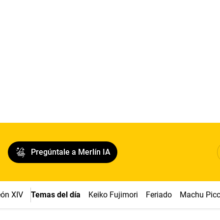
Pregúntale a Merlín IA
ón XIV
Temas del día
Keiko Fujimori
Feriado
Machu Pic