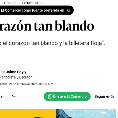
·
Opinion
·
Columnistas
 El Comercio como fuente preferida en
razón tan blando
 el corazón tan blando y la billetera floja”.
Por
Jaime Bayly
Periodista y Escritor
Actualizado el 26/04/2026, 06:00 a.m.
har
Seguir en