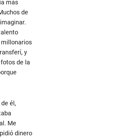
nía más
 Muchos de
 imaginar.
talento
 millonarios
ansferí, y
otos de la
porque
de él,
taba
al. Me
pidió dinero