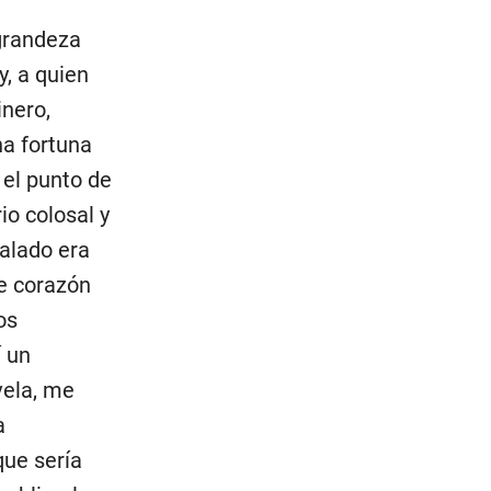
 grandeza
y, a quien
inero,
a fortuna
 el punto de
io colosal y
alado era
e corazón
os
í un
vela, me
a
que sería