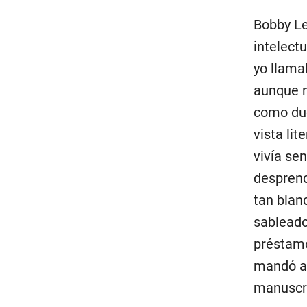
Bobby Le
intelectu
yo llama
aunque n
como due
vista lit
vivía se
desprend
tan bland
sableado
préstamo
mandó al
manuscri