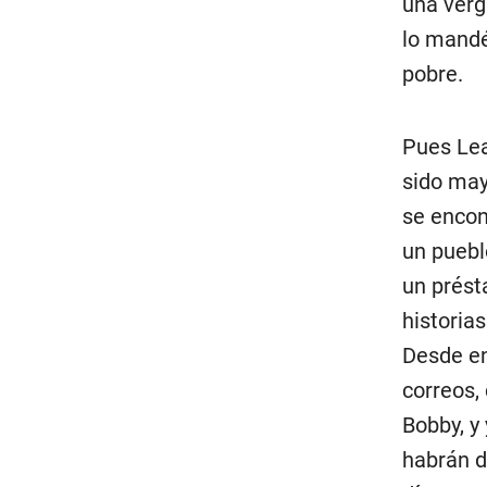
una verg
lo mandé
pobre.
Pues Lea
sido may
se encon
un puebl
un prést
historia
Desde en
correos,
Bobby, y
habrán d