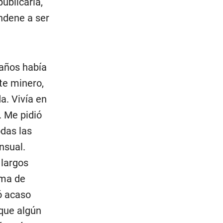
ublicarla,
ondene a ser
 años había
te minero,
a. Vivía en
. Me pidió
das las
nsual.
 largos
ima de
ó acaso
que algún