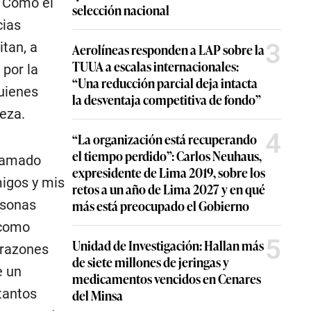
. Como el
selección nacional
cias
3
tan, a
Aerolíneas responden a LAP sobre la
TUUA a escalas internacionales:
por la
“Una reducción parcial deja intacta
quienes
la desventaja competitiva de fondo”
eza.
4
“La organización está recuperando
el tiempo perdido”: Carlos Neuhaus,
llamado
expresidente de Lima 2019, sobre los
migos y mis
retos a un año de Lima 2027 y en qué
rsonas
más está preocupado el Gobierno
 como
5
Unidad de Investigación: Hallan más
 razones
de siete millones de jeringas y
e un
medicamentos vencidos en Cenares
tantos
del Minsa