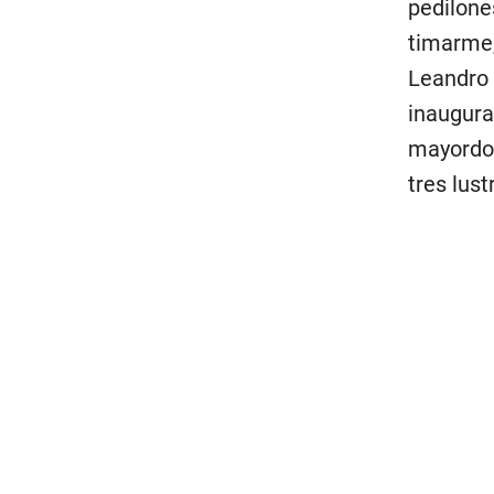
pedilone
timarme,
Leandro 
inaugura
mayordom
tres lust