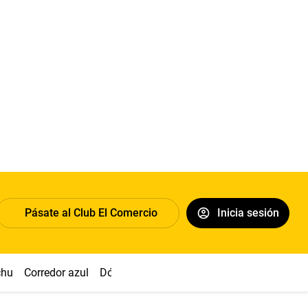
Pásate al Club El Comercio
Inicia sesión
chu
Corredor azul
Dólar
Congreso
Nasca
Acuña
Toled