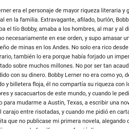
rner era el personaje de mayor riqueza literaria y
al en la familia. Extravagante, afilado, burlón, Bobb
ba el tío Bobby, amaba a los hombres, al mar y al d
o necesariamente en ese orden, y supo amasar un
ño de minas en los Andes. No solo era rico desde
erario, también lo era porque había forjado un imper
ntado sobre muchos millones. No por ser tan acaud
ido con su dinero. Bobby Lerner no era como yo, d
o y billetera floja, él no compartía su riqueza con l
res y sacacuartos de este mundo, y cuando le ped
 para mudarme a Austin, Texas, a escribir una no
 carajo entre risotadas, y cuando me pidió en cart
ta que no publicase mi primera novela, alegando 