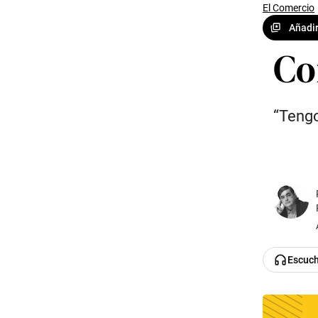
El Comercio
Añadir
Co
“Tengo
Escuc