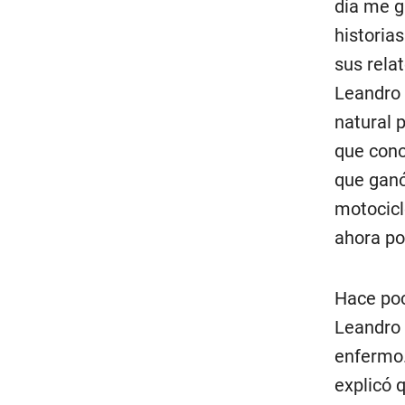
día me g
historia
sus rela
Leandro 
natural 
que cono
que ganó
motocicl
ahora po
Hace poc
Leandro 
enfermo.
explicó q