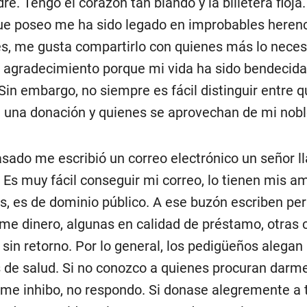
re. Tengo el corazón tan blando y la billetera floja
ue poseo me ha sido legado en improbables heren
es, me gusta compartirlo con quienes más lo necesi
agradecimiento porque mi vida ha sido bendecida 
 Sin embargo, no siempre es fácil distinguir entre 
una donación y quienes se aprovechan de mi nobl
asado me escribió un correo electrónico un señor 
 Es muy fácil conseguir mi correo, lo tienen mis a
, es de dominio público. A ese buzón escriben pe
me dinero, algunas en calidad de préstamo, otras
 sin retorno. Por lo general, los pedigüeños alegan
 de salud. Si no conozco a quienes procuran darm
 me inhibo, no respondo. Si donase alegremente a 