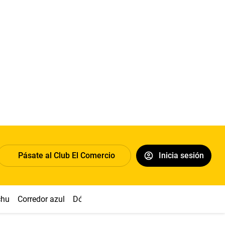
Pásate al Club El Comercio
Inicia sesión
chu
Corredor azul
Dólar
Congreso
Nasca
Acuña
Toled