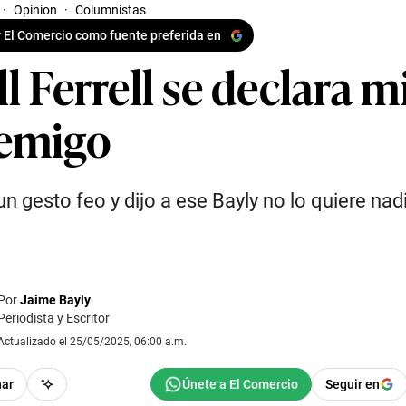
·
Opinion
·
Columnistas
 El Comercio como fuente preferida en
l Ferrell se declara m
emigo
un gesto feo y dijo a ese Bayly no lo quiere nad
Por
Jaime Bayly
Periodista y Escritor
Actualizado el 25/05/2025, 06:00 a.m.
har
Seguir en