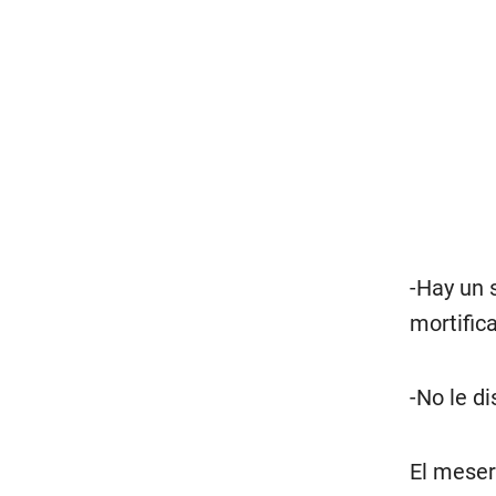
-Hay un 
mortific
-No le di
El meser