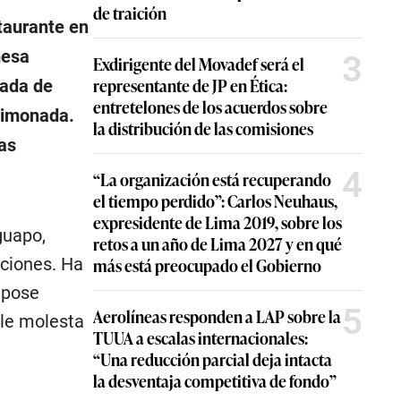
de traición
taurante en
mesa
3
Exdirigente del Movadef será el
representante de JP en Ética:
dada de
entretelones de los acuerdos sobre
 limonada.
la distribución de las comisiones
las
4
“La organización está recuperando
el tiempo perdido”: Carlos Neuhaus,
expresidente de Lima 2019, sobre los
guapo,
retos a un año de Lima 2027 y en qué
nciones. Ha
más está preocupado el Gobierno
 pose
5
Aerolíneas responden a LAP sobre la
le molesta
TUUA a escalas internacionales:
“Una reducción parcial deja intacta
la desventaja competitiva de fondo”