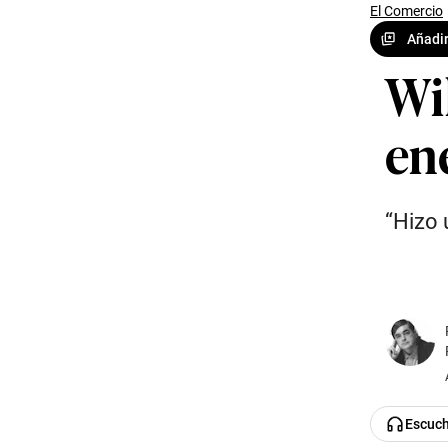
El Comercio
Añadir
Wil
en
“Hizo 
Escuc