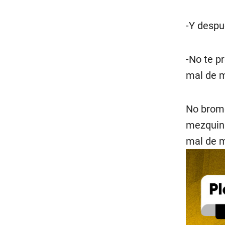
-Y despu
-No te p
mal de mí
No brome
mezquina
mal de mí