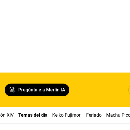
Pregúntale a Merlín IA
ón XIV
Temas del día
Keiko Fujimori
Feriado
Machu Pic