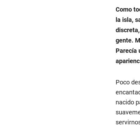
Como tod
la isla,
discreta
gente. M
Parecía 
aparienc
Poco des
encantad
nacido p
suavemen
servirno