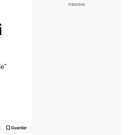
i
ie”
Guardar