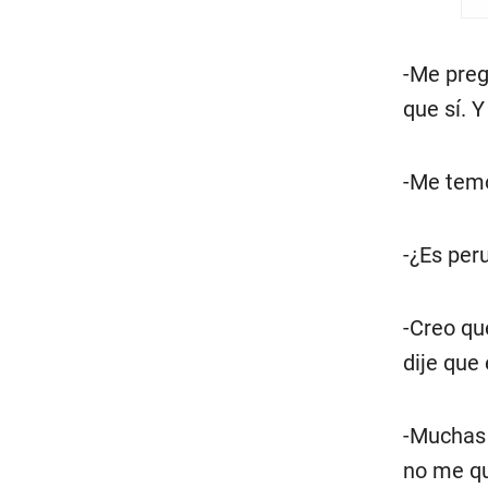
-Me preg
que sí. Y
-Me temo
-¿Es per
-Creo qu
dije que
-Muchas 
no me qu