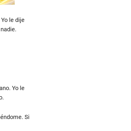
Yo le dije
 nadie.
ano. Yo le
o.
diéndome. Si