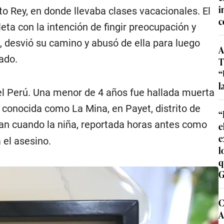
i
to Rey, en donde llevaba clases vacacionales. El
c
eta con la intención de fingir preocupación y
, desvió su camino y abusó de ella para luego
A
ado.
T
“
l
el Perú. Una menor de 4 años fue hallada muerta
a conocida como La Mina, en Payet, distrito de
“
an cuando la niña, reportada horas antes como
e
e
 el asesino.
l
q
G
C
A