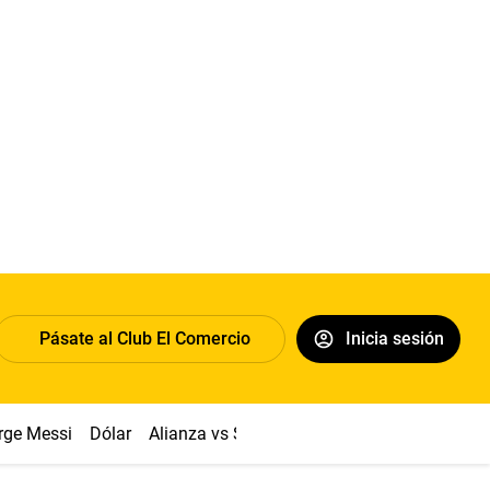
Pásate al Club El Comercio
Inicia sesión
rge Messi
Dólar
Alianza vs Sport Boys
Papa León XIV
Co