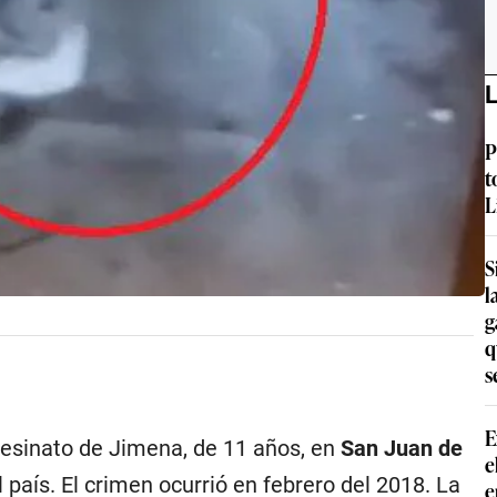
L
P
t
L
S
l
g
q
s
E
sesinato de Jimena, de 11 años, en
San Juan de
e
 país. El crimen ocurrió en febrero del 2018. La
e