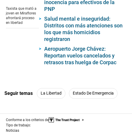
inocencia para efectivos de la
seconds
of
PNP
Taxista que mató a
2
joven en Miraflores
minutes,
Salud mental e inseguridad:
afrontará proceso
23
en libertad
Distritos con más atenciones son
seconds
los que más homicidios
registraron
Aeropuerto Jorge Chávez:
Reportan vuelos cancelados y
retrasos tras huelga de Corpac
Seguir temas
La Libertad
Estado De Emergencia
Conforme a los criterios de
Tipo de trabajo:
Noticias