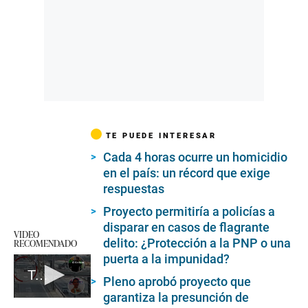
TE PUEDE INTERESAR
Cada 4 horas ocurre un homicidio
en el país: un récord que exige
respuestas
Proyecto permitiría a policías a
disparar en casos de flagrante
VIDEO
delito: ¿Protección a la PNP o una
RECOMENDADO
puerta a la impunidad?
Taxista que mató a joven afrontará proceso en libertad
Pleno aprobó proyecto que
garantiza la presunción de
0