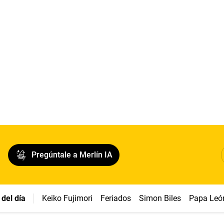
Pregúntale a Merlín IA
del día
Keiko Fujimori
Feriados
Simon Biles
Papa Leó