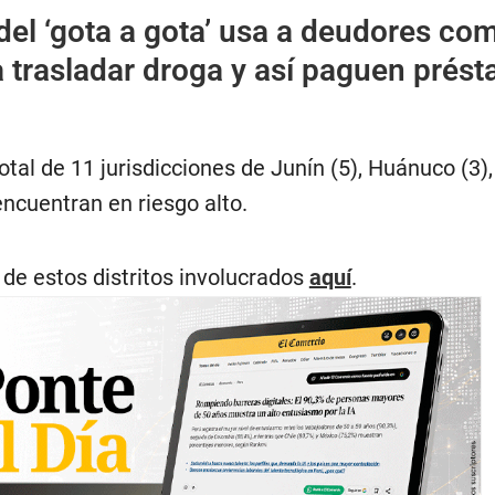
del ‘gota a gota’ usa a deudores co
ra trasladar droga y así paguen prés
total de 11 jurisdicciones de Junín (5), Huánuco (3)
 encuentran en riesgo alto.
a de estos distritos involucrados
aquí
.