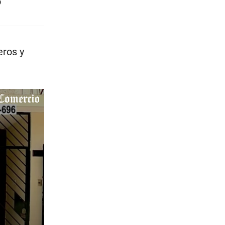
o
eros y