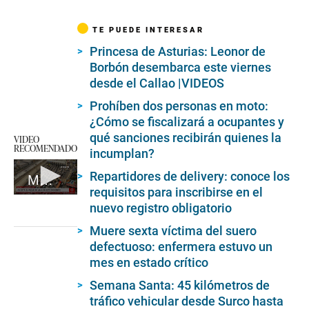
TE PUEDE INTERESAR
Princesa de Asturias: Leonor de
Borbón desembarca este viernes
desde el Callao |VIDEOS
Prohíben dos personas en moto:
¿Cómo se fiscalizará a ocupantes y
qué sanciones recibirán quienes la
VIDEO
RECOMENDADO
incumplan?
Repartidores de delivery: conoce los
Miles de personas van al sur a pasar Semana Santa
requisitos para inscribirse en el
0
nuevo registro obligatorio
seconds
of
Muere sexta víctima del suero
3
minutes,
defectuoso: enfermera estuvo un
53
mes en estado crítico
seconds
Semana Santa: 45 kilómetros de
tráfico vehicular desde Surco hasta