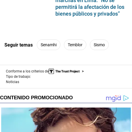
marchas en Lima: “No se
permitirá la afectación de los
bienes públicos y privados”
Seguir temas
Senamhi
Temblor
Sismo
Conforme a los criterios de
Tipo de trabajo:
Noticias