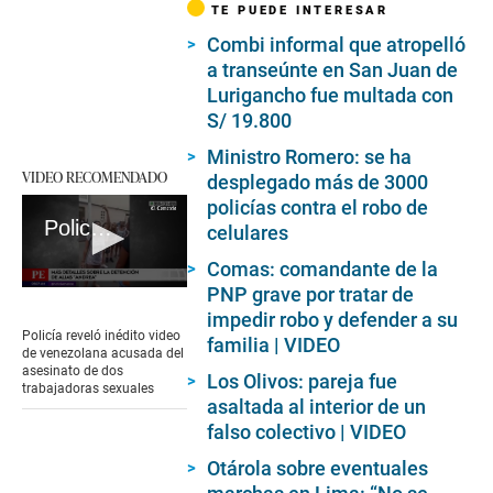
TE PUEDE INTERESAR
Combi informal que atropelló
a transeúnte en San Juan de
Lurigancho fue multada con
S/ 19.800
Ministro Romero: se ha
VIDEO RECOMENDADO
desplegado más de 3000
policías contra el robo de
Policía reveló inédito video de venezolana acusada del asesinato de dos trabajadoras sexuales
celulares
Comas: comandante de la
PNP grave por tratar de
0
seconds
impedir robo y defender a su
of
Policía reveló inédito video
familia | VIDEO
2
de venezolana acusada del
minutes,
asesinato de dos
Los Olivos: pareja fue
47
trabajadoras sexuales
seconds
asaltada al interior de un
falso colectivo | VIDEO
Otárola sobre eventuales