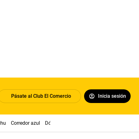
Pásate al Club El Comercio
Inicia sesión
chu
Corredor azul
Dólar
Congreso
Nasca
Acuña
Toled