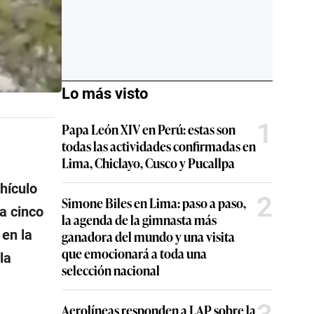
Lo más visto
1
Papa León XIV en Perú: estas son
todas las actividades confirmadas en
Lima, Chiclayo, Cusco y Pucallpa
hículo
2
Simone Biles en Lima: paso a paso,
a cinco
la agenda de la gimnasta más
 en la
ganadora del mundo y una visita
que emocionará a toda una
la
selección nacional
Aerolíneas responden a LAP sobre la