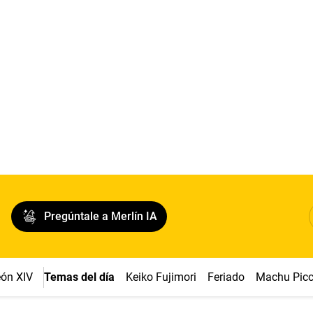
Pregúntale a Merlín IA
ón XIV
Temas del día
Keiko Fujimori
Feriado
Machu Pic