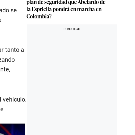
plan de seguridad que Abelardo de
la Espriella pondrá en marcha en
bado se
Colombia?
e
ar tanto a
izando
nte,
l vehículo.
te