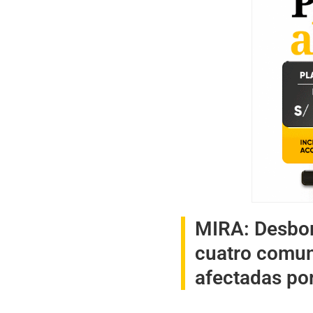
MIRA:
Desbor
cuatro comun
afectadas por