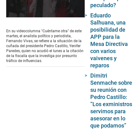
peculado?
Eduardo
0
Salhuana, una
seconds
posibilidad de
of
En su videocolumna "Cuéntame otra" de este
6
APP para la
martes, el analista político y periodista,
minutes,
Fernando Vivas, se refiere a la situación de la
Mesa Directiva
54
cuñada del presidente Pedro Castillo, Yenifer
seconds
con varios
Paredes, quien no acudió el lunes a la citación
de la fiscalía que la investiga por presunto
vaivenes y
tráfico de influencias.
reparos
Dimitri
Senmache sobre
su reunión con
Pedro Castillo:
“Los exministros
servimos para
asesorar en lo
que podamos”