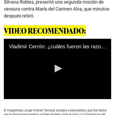
Silvana Robles, presentó una segunda moción de
censura contra María del Carmen Alva, que minutos
después retiró.
VIDEO RECOMENDADO:
Vladimir Cerrón: ¿cuáles fueron las razones del juez para incautar S/850 de la reparación civil?
0
s
e
El magistrado Jorge Chávez Tamariz accedió a este pedido, que fue hecho
c
por la fiscal que investiga al líder de Perú Libre el caso ‘Los Dinámicos del