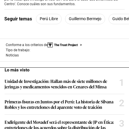
o
Centro’. Conoce cuáles son sus fundamentos.
n
d
s
Seguir temas
Perú Libre
Guillermo Bermejo
Guido Bel
o
f
3
m
i
n
Conforme a los criterios de
u
Tipo de trabajo:
t
Noticias
e
s
,
Lo más visto
9
s
1
Unidad de Investigación: Hallan más de siete millones de
e
c
jeringas y medicamentos vencidos en Cenares del Minsa
o
n
d
2
Primeras fisuras en Juntos por el Perú: La historia de Silvana
s
Robles y los entretelones del aparente voto de traición
3
Exdirigente del Movadef será el representante de JP en Ética:
entretelones de los acuerdos sobre la distribución de las