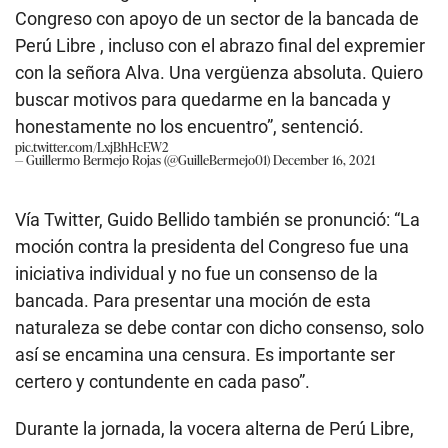
0
Congreso con apoyo de un sector de la bancada de
s
e
Perú Libre , incluso con el abrazo final del expremier
c
con la señora Alva. Una vergüenza absoluta. Quiero
o
n
buscar motivos para quedarme en la bancada y
d
s
honestamente no los encuentro”, sentenció.
pic.twitter.com/LxjBhHcEW2
— Guillermo Bermejo Rojas (@GuilleBermejo01)
December 16, 2021
Vía Twitter, Guido Bellido también se pronunció: “La
moción contra la presidenta del Congreso fue una
iniciativa individual y no fue un consenso de la
bancada. Para presentar una moción de esta
naturaleza se debe contar con dicho consenso, solo
así se encamina una censura. Es importante ser
certero y contundente en cada paso”.
Durante la jornada, la vocera alterna de Perú Libre,