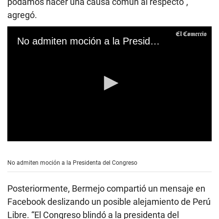
podamos hacer una causa común al respecto”,
agregó.
No admiten moción a la Presidenta del Congreso
0
s
e
No admiten moción a la Presidenta del Congreso
c
o
n
Posteriormente, Bermejo compartió un mensaje en
d
s
Facebook deslizando un posible alejamiento de Perú
o
Libre. “El Congreso blindó a la presidenta del
f