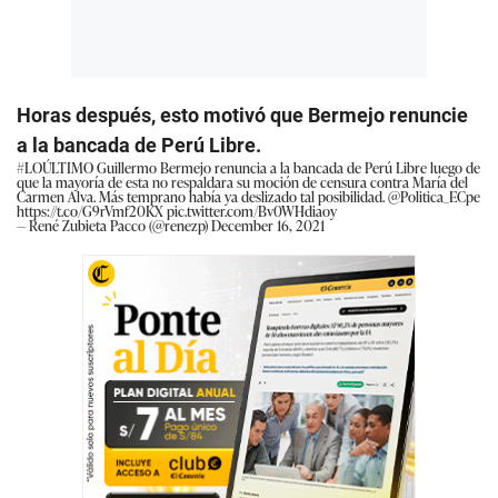
Horas después, esto motivó que Bermejo renuncie
a la bancada de Perú Libre.
#LOÚLTIMO
Guillermo Bermejo renuncia a la bancada de Perú Libre luego de
que la mayoría de esta no respaldara su moción de censura contra María del
Carmen Alva. Más temprano había ya deslizado tal posibilidad.
@Politica_ECpe
https://t.co/G9rVmf20KX
pic.twitter.com/Bv0WHdiaoy
— René Zubieta Pacco (@renezp)
December 16, 2021