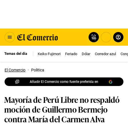
Temas del día
Keiko Fujimori
Feriado
Dólar
Corredor azul
Con
El Comercio
·
Politica
Añadir El Comercio como fuente preferida en
Mayoría de Perú Libre no respaldó
moción de Guillermo Bermejo
contra María del Carmen Alva