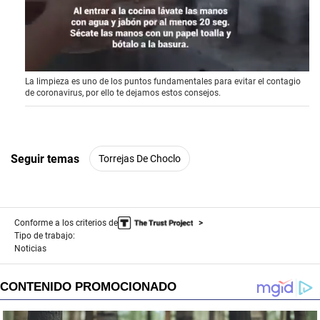
0
La limpieza es uno de los puntos fundamentales para evitar el contagio
o
de coronavirus, por ello te dejamos estos consejos.
f
1
m
i
n
u
Seguir temas
Torrejas De Choclo
t
e
,
1
9
Conforme a los criterios de
s
e
Tipo de trabajo:
c
Noticias
o
n
d
s