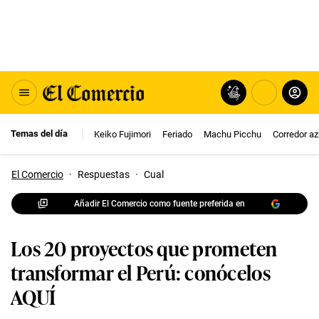
Temas del día
Keiko Fujimori
Feriado
Machu Picchu
Corredor az
El Comercio
·
Respuestas
·
Cual
Añadir El Comercio como fuente preferida en
Los 20 proyectos que prometen
transformar el Perú: conócelos
AQUÍ