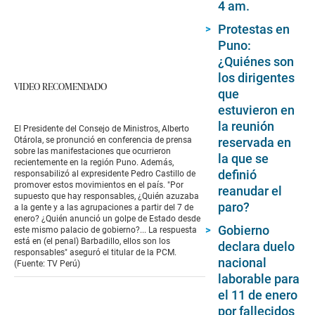
4 am.
Protestas en
Puno:
¿Quiénes son
los dirigentes
VIDEO RECOMENDADO
que
estuvieron en
la reunión
El Presidente del Consejo de Ministros, Alberto
reservada en
Otárola, se pronunció en conferencia de prensa
sobre las manifestaciones que ocurrieron
la que se
recientemente en la región Puno. Además,
definió
responsabilizó al expresidente Pedro Castillo de
promover estos movimientos en el país. "Por
reanudar el
supuesto que hay responsables, ¿Quién azuzaba
paro?
a la gente y a las agrupaciones a partir del 7 de
enero? ¿Quién anunció un golpe de Estado desde
Gobierno
este mismo palacio de gobierno?... La respuesta
está en (el penal) Barbadillo, ellos son los
declara duelo
responsables" aseguró el titular de la PCM.
nacional
(Fuente: TV Perú)
laborable para
el 11 de enero
por fallecidos