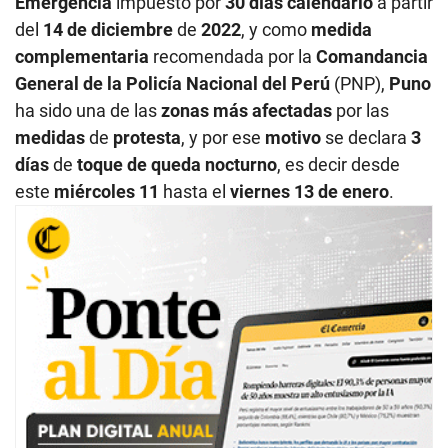
Emergencia
impuesto por
30 días calendario
a partir
del
14 de diciembre
de
2022
, y como
medida
complementaria
recomendada por la
Comandancia
General de la Policía Nacional del Perú
(PNP),
Puno
ha sido una de las
zonas más afectadas
por las
medidas
de
protesta
, y por ese
motivo
se declara
3
días
de
toque de queda
nocturno
, es decir desde
este
miércoles 11
hasta el
viernes 13 de enero
.