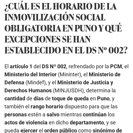
¿CUÁL ES EL HORARIO DE LA
INMOVILIZACIÓN SOCIAL
OBLIGATORIA EN PUNO Y QUÉ
EXCEPCIONES SE HAN
ESTABLECIDO EN EL DS Nº 002?
El
artículo 1
del
DS Nº 002
, refrendado por la
PCM
, el
Ministerio del Interior
(Mininter), el
Ministerio de
Defensa
(Mindef), y el
Ministerio de Justicia y
Derechos Humanos
(MINJUSDH), determina la
cantidad
de
días
de
toque de queda
en
Puno
, y
también el
rango horario
dispuesto para que las
personas
estén a
salvo
mientras
continúan
los
actos de violencia
en dicho
departamento
, y se
pueda
ejercer
el
orden público
como
sinónimo de