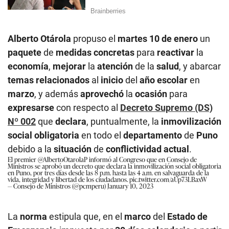
Alberto Otárola
propuso el
martes 10 de enero
un
paquete
de
medidas concretas
para
reactivar
la
economía
,
mejorar
la
atención
de la
salud
, y abarcar
temas relacionados
al
inicio
del
año escolar
en
marzo
, y además
aprovechó
la
ocasión
para
expresarse
con respecto al
Decreto Supremo (DS)
Nº 002
que
declara
, puntualmente, la
inmovilización
social obligatoria
en todo el
departamento
de
Puno
debido a la
situación
de
conflictividad actual
.
El premier
@AlbertoOtarolaP
informó al Congreso que en Consejo de
Ministros se aprobó un decreto que declara la inmovilización social obligatoria
en Puno, por tres días desde las 8 p.m. hasta las 4 a.m. en salvaguarda de la
vida, integridad y libertad de los ciudadanos.
pic.twitter.com/aUp73LBaxW
— Consejo de Ministros (@pcmperu)
January 10, 2023
La
norma
estipula que, en el
marco
del
Estado de