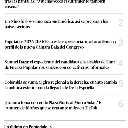
tras las pantallas: “Muchas veces el sufrimiento también
enseña”
2
Un Niño furioso amenaza Sudamérica: así se preparan los
países vecinos
3
Diputados 2026-2031: Esta es la experiencia, nivel académico y
perfil de la nueva Cámara Baja del Congreso
4
Samuel Daza: el expediente del candidato a la alcaldía de Lima
de Fuerza Popular y sus nexos con colectiveros informales
5
Colombia se suma al giro regional a la derecha: cuánto cambia
la política exterior con la llegada de De la Espriella
6
¿Cuánto toma correr de Plaza Norte al Morro Solar? El
‘runner’ de 18 años que se reta ante miles en TikTok
Lo último en Farándula