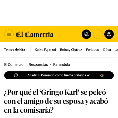
Temas del día
Keiko Fujimori
Betssy Chávez
Feriados
Dólar
J
El Comercio
·
Respuestas
·
Farandula
Añadir El Comercio como fuente preferida en
¿Por qué el ‘Gringo Karl’ se peleó
con el amigo de su esposa y acabó
en la comisaría?