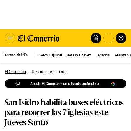
Temas del día
Keiko Fujimori
Betssy Chávez
Feriados
Alianza v
El Comercio
·
Respuestas
·
Que
Añadir El Comercio como fuente preferida en
San Isidro habilita buses eléctricos
para recorrer las 7 iglesias este
Jueves Santo