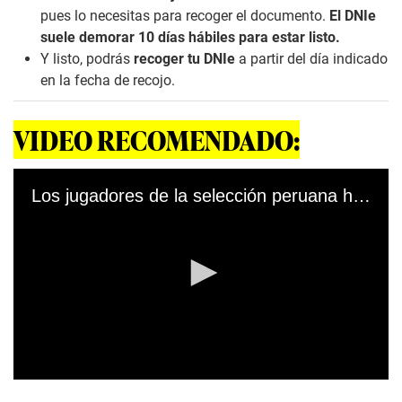
pues lo necesitas para recoger el documento.
El DNIe
suele demorar 10 días hábiles para estar listo.
Y listo, podrás
recoger tu DNIe
a partir del día indicado
en la fecha de recojo.
VIDEO RECOMENDADO:
Los jugadores de la selección peruana hacen un pedido a los hinchas. (Fuente: Selección peruana)
0
s