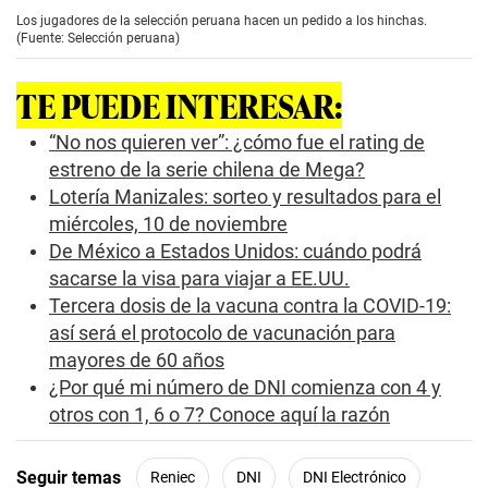
e
Los jugadores de la selección peruana hacen un pedido a los hinchas.
c
(Fuente: Selección peruana)
o
n
d
TE PUEDE INTERESAR:
s
o
f
“No nos quieren ver”: ¿cómo fue el rating de
0
estreno de la serie chilena de Mega?
s
e
Lotería Manizales: sorteo y resultados para el
c
miércoles, 10 de noviembre
o
n
De México a Estados Unidos: cuándo podrá
d
s
sacarse la visa para viajar a EE.UU.
Tercera dosis de la vacuna contra la COVID-19:
así será el protocolo de vacunación para
mayores de 60 años
¿Por qué mi número de DNI comienza con 4 y
otros con 1, 6 o 7? Conoce aquí la razón
Seguir temas
Reniec
DNI
DNI Electrónico