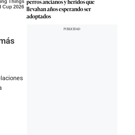
perros ancianos y heridos que
llevaban años esperando ser
adoptados
 más
elaciones
a