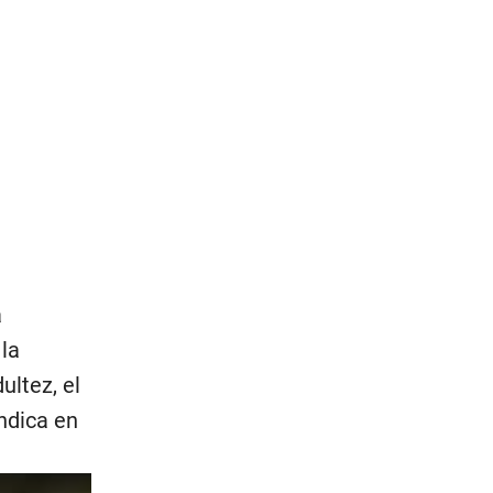
a
la
ultez, el
ndica en