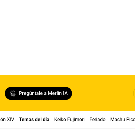
Pregúntale a Merlín IA
ón XIV
Temas del día
Keiko Fujimori
Feriado
Machu Pic