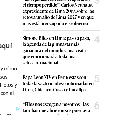
3
el tiempo perdido”: Carlos Neuhaus,
expresidente de Lima 2019, sobre los
retos a un año de Lima 2027 y en qué
más está preocupado el Gobierno
4
Simone Biles en Lima: paso a paso,
la agenda de la gimnasta más
aquí
ganadora del mundo y una visita
que emocionará a toda una
selección nacional
o y cómo
5
 sus
Papa León XIV en Perú: estas son
todas las actividades confirmadas en
lictos y
Lima, Chiclayo, Cusco y Pucallpa
con el
6
“Ellos nos escogen a nosotros”: las
familias que abrieron sus puertas a