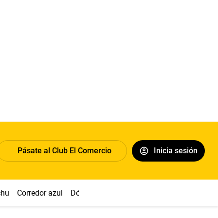
Pásate al Club El Comercio
Inicia sesión
chu
Corredor azul
Dólar
Congreso
Nasca
Acuña
Toled