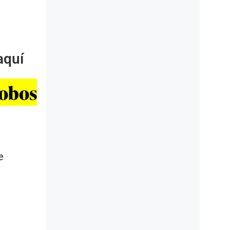
aquí
lobos
e