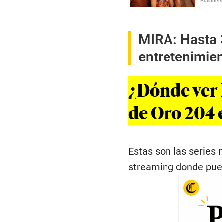
MIRA:
Hasta 
entretenimie
¿Dónde ver 
de Oro 204 
Estas son las series
streaming donde pue