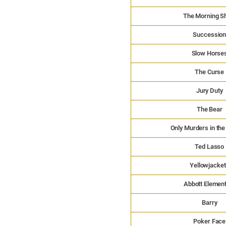
The Morning 
Successio
Slow Horse
The Curse
Jury Duty
The Bear
Only Murders in the
Ted Lasso
Yellowjacke
Abbott Elemen
Barry
Poker Face