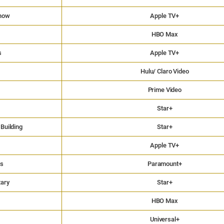
Show
Apple TV+
n
HBO Max
s
Apple TV+
Hulu/ Claro Video
Prime Video
Star+
 Building
Star+
Apple TV+
ts
Paramount+
tary
Star+
HBO Max
Universal+