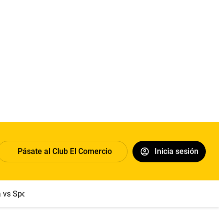
Pásate al Club El Comercio
Inicia sesión
a vs Sport Boys
Jorge Messi
Dólar
Papa León XIV
Congre