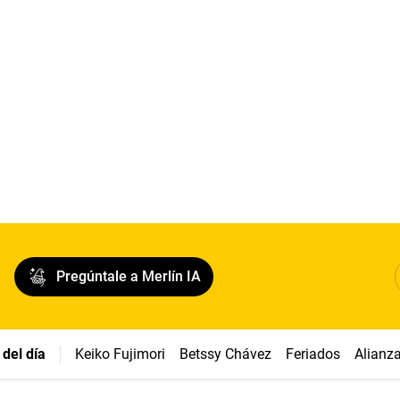
Pregúntale a Merlín IA
del día
Keiko Fujimori
Betssy Chávez
Feriados
Alianz