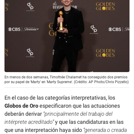
En menos de dos semanas, Timothée Chalamet ha conseguido dos premios
por su papel de 'Marty' en 'Marty Supreme'. (Crédito: AP Photo/Chris Pizzello)
En el caso de las categorías interpretativas, los
Globos de Oro
especificaron que las actuaciones
deberán derivar
“principalmente del trabajo del
intérprete acreditado”
y que las candidaturas en las
que una interpretación haya sido
“generada o creada