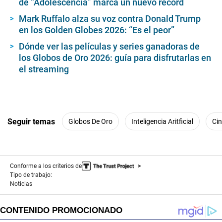
de “Adolescencia” marca un nuevo récord
Mark Ruffalo alza su voz contra Donald Trump
en los Golden Globes 2026: “Es el peor”
Dónde ver las películas y series ganadoras de
los Globos de Oro 2026: guía para disfrutarlas en
el streaming
Seguir temas
Globos De Oro
Inteligencia Aritficial
Ci
Conforme a los criterios de
Tipo de trabajo:
Noticias