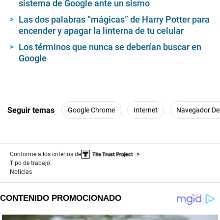
sistema de Google ante un sismo
Las dos palabras “mágicas” de Harry Potter para
encender y apagar la linterna de tu celular
Los términos que nunca se deberían buscar en
Google
Seguir temas
Google Chrome
Internet
Navegador De 
Conforme a los criterios de
Tipo de trabajo:
Noticias