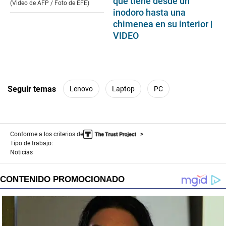
que tiene desde un
10
(Video de AFP / Foto de EFE)
seconds
inodoro hasta una
chimenea en su interior |
VIDEO
Seguir temas
Lenovo
Laptop
PC
Conforme a los criterios de
Tipo de trabajo:
Noticias