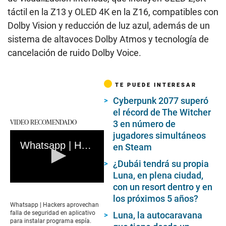
táctil en la Z13 y OLED 4K en la Z16, compatibles con
Dolby Vision y reducción de luz azul, además de un
sistema de altavoces Dolby Atmos y tecnología de
cancelación de ruido Dolby Voice.
TE PUEDE INTERESAR
Cyberpunk 2077 superó
el récord de The Witcher
VIDEO RECOMENDADO
3 en número de
jugadores simultáneos
Whatsapp | Hackers aprovechan falla de seguridad en aplicativo para instalar programa espía
en Steam
¿Dubái tendrá su propia
Luna, en plena ciudad,
con un resort dentro y en
0
seconds
los próximos 5 años?
of
Whatsapp | Hackers aprovechan
1
falla de seguridad en aplicativo
Luna, la autocaravana
minute,
para instalar programa espía.