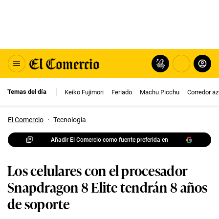
Temas del día
Keiko Fujimori
Feriado
Machu Picchu
Corredor az
El Comercio
·
Tecnologia
Añadir El Comercio como fuente preferida en
Los celulares con el procesador
Snapdragon 8 Elite tendrán 8 años
de soporte