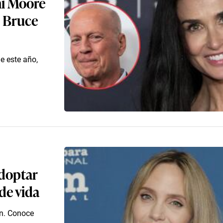
mi Moore
n Bruce
e este año,
adoptar
de vida
ón. Conoce