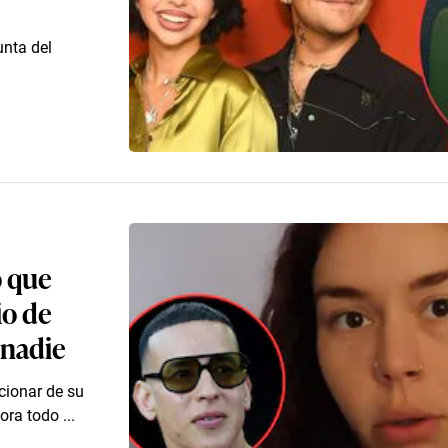
unta del
ó que
io de
 nadie
ccionar de su
ra todo ...