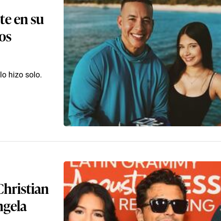
te en su
os
lo hizo solo.
Christian
ngela