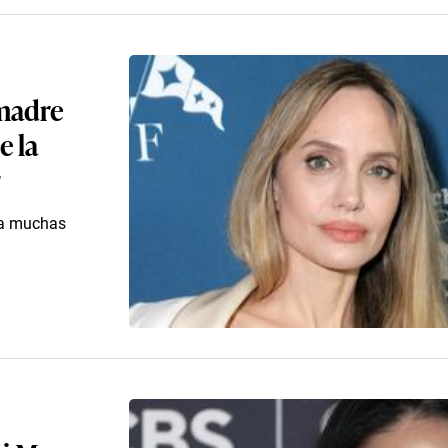
 madre
e la
r
 a muchas