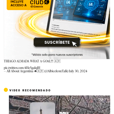
THIAGO ALMADA WHAT A GOAL!!! 🇦🇷
pic.twitter.com/4He5galqlH
— All About Argentina 🛎🇦🇷 (@AlbicelesteTalk)
July 30, 2024
VIDEO RECOMENDADO