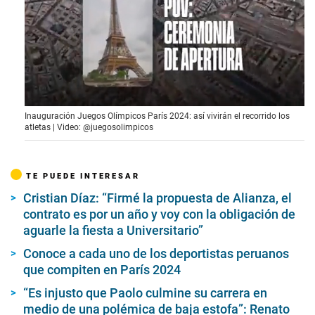
0
Inauguración Juegos Olímpicos París 2024: así vivirán el recorrido los
o
atletas | Video: @juegosolimpicos
f
1
m
i
TE PUEDE INTERESAR
n
u
Cristian Díaz: “Firmé la propuesta de Alianza, el
t
e
contrato es por un año y voy con la obligación de
,
aguarle la fiesta a Universitario”
9
s
Conoce a cada uno de los deportistas peruanos
e
que compiten en París 2024
c
o
n
“Es injusto que Paolo culmine su carrera en
d
medio de una polémica de baja estofa”: Renato
s