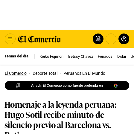
Temas del día
Keiko Fujimori
Betssy Chávez
Feriados
Dólar
J
El Comercio
·
Deporte Total
·
Peruanos En El Mundo
Añadir El Comercio como fuente preferida en
Homenaje a la leyenda peruana:
Hugo Sotil recibe minuto de
silencio previo al Barcelona vs.