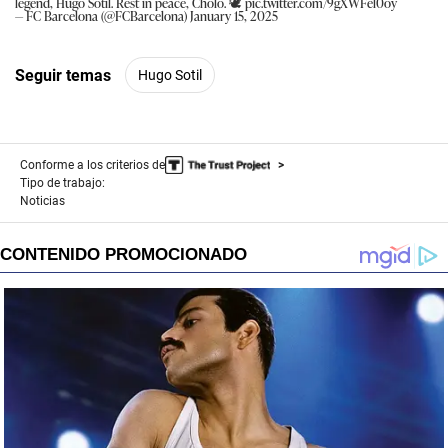
legend, Hugo Sotil. Rest in peace, Cholo. 🕊️
pic.twitter.com/9gXWFel0oy
— FC Barcelona (@FCBarcelona)
January 15, 2025
Seguir temas
Hugo Sotil
Conforme a los criterios de
Tipo de trabajo:
Noticias