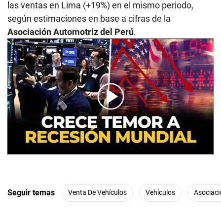
las ventas en Lima (+19%) en el mismo periodo,
según estimaciones en base a cifras de la
Asociación Automotriz del Perú
.
00:00
/
02:46
Seguir temas
Venta De Vehículos
Vehículos
Asociaci