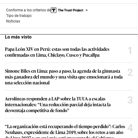
Conforme a los criterios de
Tipo de trabajo:
Noticias
Lo más visto
1
Papa León XIV en Perú: estas son todas las actividades
confirmadas en Lima, Chiclayo, Cusco y Pucallpa
2
Simone Biles en Lima: paso a paso, la agenda de la gimnasta
más ganadora del mundo y una visita que emocionará a toda
una selección nacional
3
Aerolíneas responden a LAP sobre la TUUA a escalas
internacionales: “Una reducción parcial deja intacta la
desventaja competitiva de fondo”
4
“La organización está recuperando el tiempo perdido”: Carlos
Neuhaus, expresidente de Lima 2019, sobre los retos a un año
de Lima 2027 y en qué más está preocupado el Gobierno