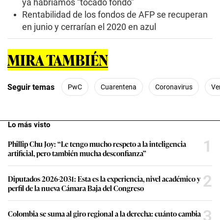
ya habríamos “tocado fondo”
Rentabilidad de los fondos de AFP se recuperan
en junio y cerrarían el 2020 en azul
MIRA TAMBIÉN
Seguir temas
PwC
Cuarentena
Coronavirus
Ve
Lo más visto
1
Phillip Chu Joy: “Le tengo mucho respeto a la inteligencia
artificial, pero también mucha desconfianza”
2
Diputados 2026-2031: Esta es la experiencia, nivel académico y
perfil de la nueva Cámara Baja del Congreso
3
Colombia se suma al giro regional a la derecha: cuánto cambia