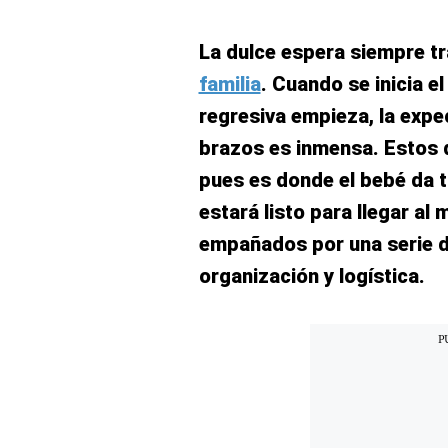
El Dominical
La dulce espera siempre tr
Desde la redacción
familia
. Cuando se inicia el
Videos
regresiva empieza, la expec
Archivo El Comercio
brazos es inmensa. Estos d
pues es donde el bebé da 
Notas contratadas
estará listo para llegar al
Blogs
empañados por una serie d
Colecciones El Comercio
organización y logística.
elcomercio.pe
Términos
Y
Condiciones
De
Uso
Oficinas