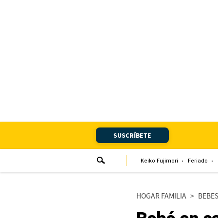
Portada
Edición Impresa
Club El Comercio
Newsletters
Editorial
SUSCRÍBETE
Día 1
Audiencias Vecinales
Keiko Fujimori
Feriado
Corresponsales escolares
HOGAR FAMILIA
>
BEBE
Podcast
Juegos