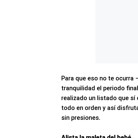
Concesionarias
Principios
Rectores
Buenas
Prácticas
Políticas
De
Privacidad
Política
Integrada
De
Para que eso no te ocurra 
Gestión
tranquilidad el periodo fi
Derechos
Arco
realizado un listado que sí 
Política
todo en orden y así disfruta
De
Cookies
sin presiones.
Alista la maleta del bebé