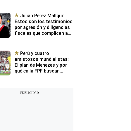
emocionará a toda una
selección nacional
Julián Pérez Mallqui:
Estos son los testimonios
por agresión y diligencias
fiscales que complican aún
más situación de diputado
Perú y cuatro
amistosos mundialistas:
El plan de Menezes y por
qué en la FPF buscan
“exponer” a los
convocados contra rivales
con buen nivel