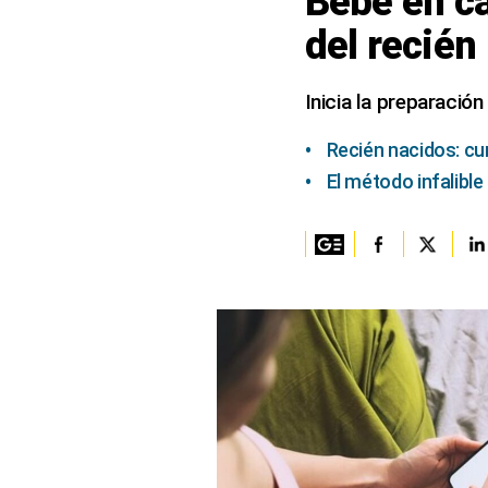
Bebé en ca
del recién
Columnistas
Provecho
Inicia la preparación
Saltar intro
Recién nacidos: cu
Política
El método infalible
Economía
ECData
Lima
Perú
Mundo
DT
Luces