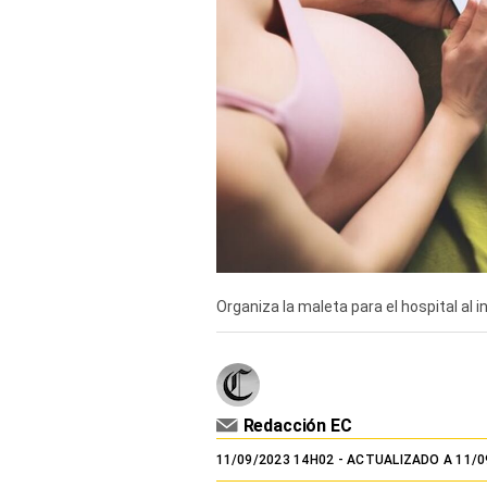
TV+
Tecnología y ciencias
Somos
Bienestar
Hogar y Familia
Respuestas
Mag
Organiza la maleta para el hospital al in
Viù
Vamos
Ruedas y Tuercas
Redacción EC
11/09/2023 14H02
- ACTUALIZADO A 11/0
Casa y Más