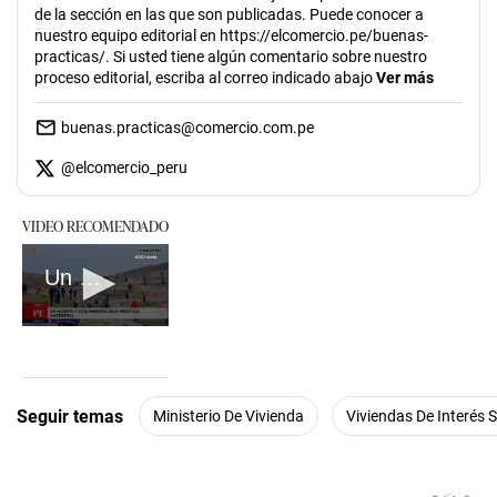
de la sección en las que son publicadas. Puede conocer a
nuestro equipo editorial en https://elcomercio.pe/buenas-
practicas/. Si usted tiene algún comentario sobre nuestro
proceso editorial, escriba al correo indicado abajo
Ver más
buenas.practicas@comercio.com.pe
@
elcomercio_peru
VIDEO RECOMENDADO
Un muerto y dos heridos deja práctica ancestral en Cusco
0
seconds
of
1
minute,
Seguir temas
Ministerio De Vivienda
Viviendas De Interés S
11
seconds