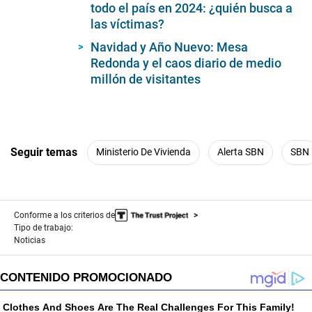
todo el país en 2024: ¿quién busca a
seconds
las víctimas?
Navidad y Año Nuevo: Mesa
Redonda y el caos diario de medio
millón de visitantes
Seguir temas
Ministerio De Vivienda
Alerta SBN
SBN
Conforme a los criterios de
Tipo de trabajo:
Noticias