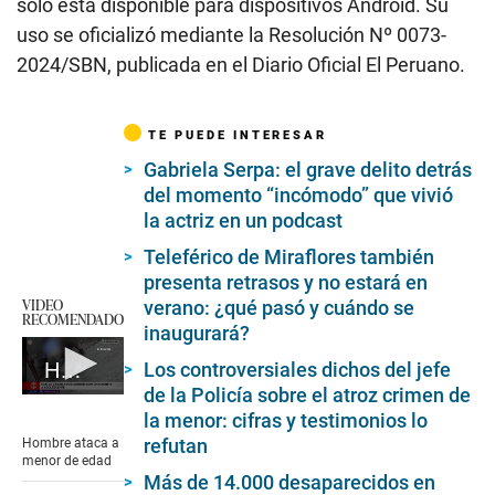
solo está disponible para dispositivos Android. Su
uso se oficializó mediante la Resolución Nº 0073-
2024/SBN, publicada en el Diario Oficial El Peruano.
TE PUEDE INTERESAR
Gabriela Serpa: el grave delito detrás
del momento “incómodo” que vivió
la actriz en un podcast
Teleférico de Miraflores también
presenta retrasos y no estará en
VIDEO
verano: ¿qué pasó y cuándo se
RECOMENDADO
inaugurará?
Los controversiales dichos del jefe
Hombre detenido en Chosica al agredir a menor de edad
de la Policía sobre el atroz crimen de
0
la menor: cifras y testimonios lo
seconds
of
refutan
Hombre ataca a
2
menor de edad
minutes,
Más de 14.000 desaparecidos en
47